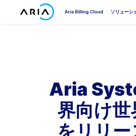
コ
ン
Aria Billing Cloud
ソリューシ
テ
ホ
ン
ー
ツ
ム
へ
ペ
Ariaパートナーになる
アナリストレポート
Ariaについて
プラットフォーム
業界別
パ
リ
ア
ス
ー
キ
Ariaパートナーズ
ブログ
経営陣
プラットフォーム概要
コミュニケーション
Ar
Ar
ジ
Ar
Ar
Ar
ッ
に
市場
る専
受け
事例紹介
顧客企業
プ
Aria Billing
メディア＆出版
A
A
パートナーソリューション
戻
スに
Aria S
オンデマンド配信イベント
イベント
Aria Allegro
産業および消費者向けIoT
A
る
お気
Aria for Salesforce
ニュース
採用情報
Ariaシステム連携
ソフトウェアとテクノロジー
A
Aria for ServiceNow
界向け世
ホワイトペーパー
AriaCares
Ar
サービス
役割別
すべてを表示
企業の社会的責任
をリリー
サービス概要
財務
投資家情報
A
インプリメンテーションサー
製品＆マーケティング