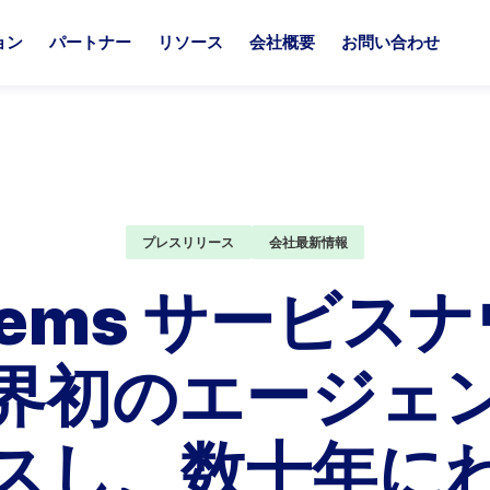
ョン
パートナー
リソース
会社概要
お問い合わせ
プラットフォームオプション
パートナーソリューション
ートナーになる
ソース
ナリストによる最高評価
Aria Billin
他社との比
ia Billie
ia for Salesforce
iaと共に、最適なソリューションを構築しましょう。
iaのリソースハブへようこそ。ここでは、継続収益やマネタイズ
iaは、業界をリードするアナリストたちから毎年トップクラスの
Aria Billi
Ariaが他のソ
プレスリリース
会社最新情報
展開を支援する充実のサービス・特典・サポートを、あなたの
門的な知見をご覧いただけます。
続けている。
体験へと簡素化
自社にAriaを
ria Billie コネクト
ria for ServiceNow
合わせてご提供します。
長期的な関係性
ystems サービ
ria Workflow
軽にお問い合わせください。
すべてのリソースを見る
アナリストレポートを見る
他社との比
ria Data Connect
プラットフ
界初のエージェン
パートナーになる
ia Bill Portal
アリア・レヴレック
スし、数十年に
riaの強み