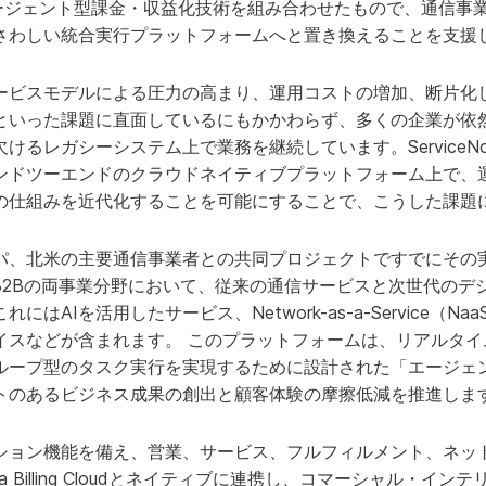
エージェント型課金・収益化技術を組み合わせたもので、通信事
ふさわしい統合実行プラットフォームへと置き換えることを支援
たサービスモデルによる圧力の高まり、運用コストの増加、断片化
といった課題に直面しているにもかかわらず、多くの企業が依
るレガシーシステム上で業務を継続しています。ServiceNo
ンドツーエンドのクラウドネイティブプラットフォーム上で、
の仕組みを近代化することを可能にすることで、こうした課題
パ、北米の主要通信事業者との共同プロジェクトですでにその
びB2Bの両事業分野において、従来の通信サービスと次世代のデ
はAIを活用したサービス、Network-as-a-Service（N
イスなどが含まれます。 このプラットフォームは、リアルタイ
ループ型のタスク実行を実現するために設計された「エージェ
トのあるビジネス成果の創出と顧客体験の摩擦低減を推進し
ーション機能を備え、営業、サービス、フルフィルメント、ネッ
、Aria Billing Cloudとネイティブに連携し、コマーシャル・