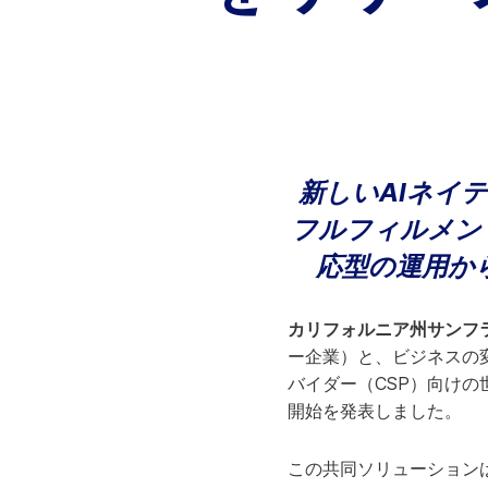
ビス
情報技術
A
ナレッジサービス
戦略的成長
カスタマーサクセス
課金業務
カスタマーサポート
テクニカルアカウント管理
新しいAIネイ
フルフィルメン
応型の運用か
カリフォルニア州サンフラン
ー企業）と、ビジネスの変
バイダー（CSP）向け
開始を発表しました。
この共同ソリューションは、C