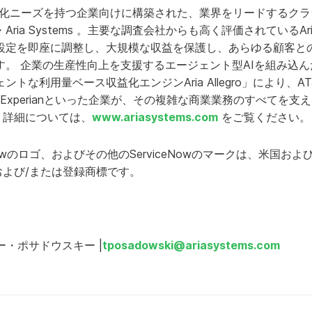
複雑な収益化ニーズを持つ企業向けに構築された、業界をリードする
ria Systems 。主要な調査会社からも高く評価されているA
設定を即座に調整し、大規模な収益を保護し、あらゆる顧客と
企業の生産性向上を支援するエージェント型AIを組み込んだ「Aria B
な利用量ベース収益化エンジンAria Allegro」により、AT&T、C
Telstra、Experianといった企業が、その複雑な商業業務のすべ
す。詳細については、
www.ariasystems.com
をご覧ください
viceNowのロゴ、およびその他のServiceNowのマークは、米国
.の商標および/または登録商標です。
イシー・ポサドウスキー |
tposadowski@ariasystems.com