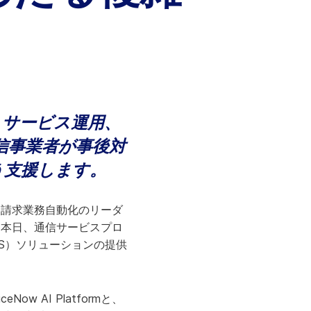
生産性とパーソナライゼーションを拡張
します。
詳細はこちら
、サービス運用、
信事業者が事後対
う支援します。
た請求業務自動化のリーダ
wは本日、通信サービスプロ
S）ソリューションの提供
 AI Platformと、