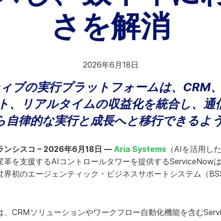
さを解消
riaを選ぶ理由
他社との比較
2026年6月18日
ティブの実行プラットフォームは、CRM
ト、リアルタイムの収益化を統合し、通
ら自律的な実行と成長へと移行できるよ
シスコ – 2026年6月18日 —
Aria Systems
（AIを活用し
革を支援するAIコントロールタワーを提供するServiceNo
の世界初のエージェンティック・ビジネスサポートシステム（BS
RMソリューションやワークフロー自動化機能を含むServiceNow