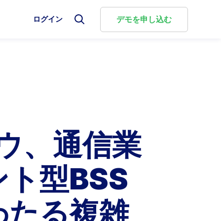
選
デモを申し込む
ログイン
選
択
択
し
し
て
て
検
検
選
索
索
択
モ
フ
し
g Cloud
較
ー
ォ
て
ダ
ー
検
ル
に関す
評価を
ng Cloudは、複雑な商取引を柔軟かつ自動化された課金
リューションとどのように比較されるのか、そして
ム
索
を
を
ビジネ
し、従来型と新しいビジネスモデルを統合して、
選ぶべきタイミングをご確認ください。
閉
切
じ
を構築します。
り
スナウ、通信業
る
替
較
え
ォーム概要
ト型BSS
Aria Billie™ のご紹介
わたる複雑
Ariaの新しい強力なAIソリューションは、