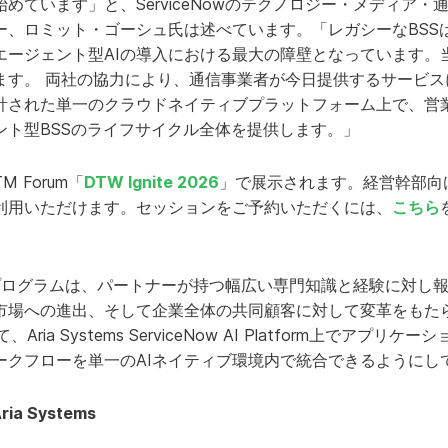
めています」と、ServiceNowのテクノロジー・メディア
ー、ロミット・ゴーシュ氏は述べています。「レガシーなBSS
、エージェント型AIの導入における最大の障壁となっています。
ます。 両社の協力により、通信事業者が今日提供するサービス
計された単一のクラウドネイティブプラットフォーム上で、営
ント型BSSのライフサイクル全体を提供します。」
 Forum「
DTW Ignite 2026
」で展示されます。経営幹部向
利用いただけます。セッションをご予約いただくには、
こちら
トナープログラムは、パートナーが持つ幅広い専門知識と経験に対
市場への進出、そして企業全体の共同顧客に対して変革をもた
ria Systems ServiceNow AI Platform上でアプリケーショ
ークフローを単一のAIネイティブ環境内で統合できるようにし
ria Systems