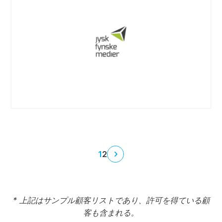
JFMケーススタディ
JFMプレスリリース
ウェブサイト
1
2
次
の
ペ
ー
* 上記はサンプル顧客リストであり、許可を得ている顧
ジ
客も含まれる。