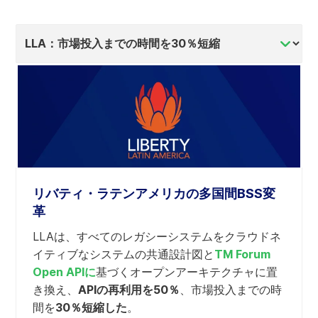
タ
ブ
の
内
容
を
選
択
リバティ・ラテンアメリカの多国間BSS変
革
LLAは、すべてのレガシーシステムをクラウドネ
イティブなシステムの共通設計図と
TM Forum
Open APIに
基づくオープンアーキテクチャに置
き換え、
APIの再利用を50％
、市場投入までの時
間を
30％短縮した
。