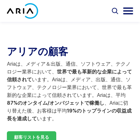
コ
ン
選
選
択
択
テ
ホ
し
し
選
ン
ー
て
て
択
ツ
検
メ
し
ム
Aria Billing Cloud
索
イ
て
へ
ペ
フ
ン
検
アリアの顧客
ス
ォ
メ
ー
索
ソリューション
キ
ー
ニ
ジ
Ariaは、メディア＆出版、通信、ソフトウェア、テクノ
ム
ュ
ッ
に
を
ー
ロジー業界において、
世界で最も革新的な企業によって
プ
パートナー
切
を
戻
信頼されて
います。Ariaは、メディア、出版、通信、ソ
り
切
る
替
り
フトウェア、テクノロジー業界において、世界で最も革
リソース
え
替
新的な企業によって信頼されています。Ariaは、平均
え
87%のオンタイム/オンバジェットで稼働し
、Ariaに切
会社概要
り替えた後、お客様は平均
19%のトップラインの収益成
長を達成して
います。
お問い合わせ
顧客リストを見る