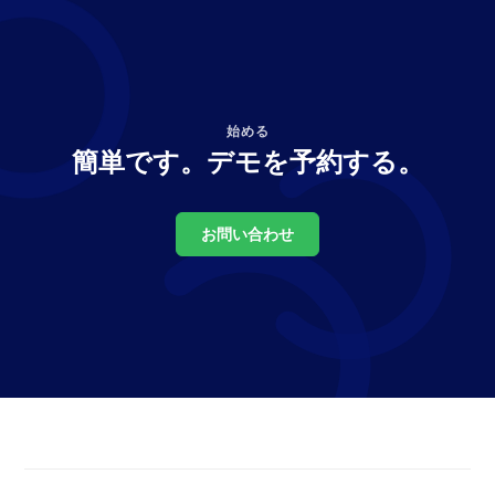
ド
ド
へ
に
移
進
動
む
す
に
る
は
に
選
始める
は
択
簡単です。デモを予約する。
選
す
択
る
し
て
お問い合わせ
く
だ
さ
い