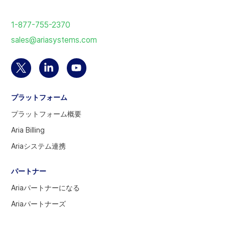
ホ
ー
1-877-755-2370
ム
sales@ariasystems.com
ペ
ー
ジ
Twitter
Linkedin
YouTube
に
ア
の
ア
戻
プラットフォーム
カ
ア
カ
る
ウ
カ
ウ
プラットフォーム概要
ン
ウ
ン
Aria Billing
ト
ン
ト
Ariaシステム連携
を
ト
を
選
へ
訪
パートナー
択
問
す
Ariaパートナーになる
る
Ariaパートナーズ
に
は