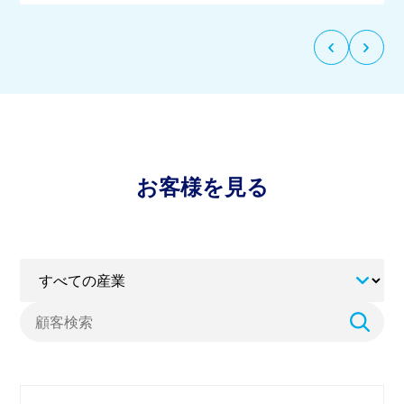
次
前
の
の
ス
ス
ラ
ラ
イ
イ
ド
ド
へ
に
戻
お客様を見る
る
検
索