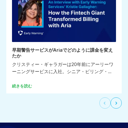
早期警告サービスがAriaでどのように課金を変え
たか
クリスティー・ギャラガーは20年前にアーリーワ
ーニングサービスに入社。シニア・ビリング・オ
ペレーション・マネージャーとして、クリスティ
はEWSのリスク管理、詐欺、支払いソリューショ
続きを読む
ンの幅広いポートフォリオで生成されるすべての
請求データの管理と処理を担当している。
前
次
の
の
ス
ス
ラ
ラ
イ
イ