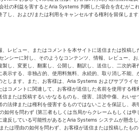
関連会社の利益を害するとAria Systems 判断した場合を含む
終了し、および/または利用をキャンセルする権利を留保します
、レビュー、またはコメントを本サイトに送信または投稿した場
ブライセンシーに対し、そのようなコンテンツ、情報、レビュー、
複製し、変更し、翻案し、公開し、翻訳し、送信し、二次的著
に表示する、非独占的、使用料無料、永続的、取り消し不能、
します。また、お客様は、Aria Systems およびサブラ
たはコメントに関連して、お客様が送信した名前を使用する権
送信または投稿するいかなるものも、侵害、誹謗中傷、わいせ
者の法律または権利を侵害するものではないことを保証し、表
s 、理由の如何を問わず (第三者もしくは当局からクレームもしく
反している可能性があるとAria Systems システムが懸
、または理由の如何を問わず、お客様が送信または投稿したも