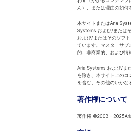
わず（かかるコンテンツ
ビス
ん）、または理由の如何
情報技術
A
ナレッジサービス
戦略的成長
本サイトまたはAria Sy
カスタマーサクセス
Systems および/ま
課金業務
および/またはそのソフ
カスタマーサポート
ています。マスターサブ
テクニカルアカウント管理
的、非商業的、および情
Aria Systems 
を除き、本サイト上のコ
を含む、その他のいかな
著作権について
著作権 ©2003 - 2025Ar