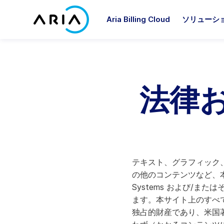
コ
ン
Aria Billing Cloud
ソリューシ
テ
ホ
ン
ー
ツ
ム
へ
ペ
Ariaパートナーになる
アナリストレポート
Ariaについて
プラットフォーム
業界別
パ
リ
ア
ス
法律
ー
キ
Ariaパートナーズ
ブログ
経営陣
プラットフォーム概要
コミュニケーション
Ar
Ar
ジ
Ar
Ar
Ar
ッ
に
市場
る専
受け
事例紹介
顧客企業
プ
Aria Billing
メディア＆出版
A
A
パートナーソリューション
戻
スに
オンデマンド配信イベント
イベント
Aria Allegro
産業および消費者向けIoT
A
る
お気
Aria for Salesforce
ニュース
採用情報
Ariaシステム連携
ソフトウェアとテクノロジー
A
テキスト、グラフィック
Aria for ServiceNow
ホワイトペーパー
AriaCares
Ar
の他のコンテンツなど、本
サービス
役割別
Systems および/
すべてを表示
企業の社会的責任
ます。本サイト上のすべて
サービス概要
財務
投資家情報
独占的財産であり、米国著作
A
インプリメンテーションサー
製品＆マーケティング