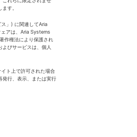
、これらに限定されませ
生産性とパーソナライゼーションを拡張
します。
します。
詳細はこちら
」) に関連してAria
、Aria Systems
際著作権法により保護され
およびサービスは、個人
本サイト上で許可された場合
再発行、表示、または実行