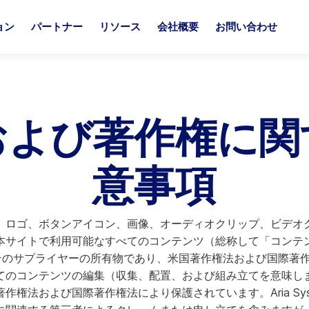
ョン
パートナー
リソース
会社概要
お問い合わせ
プラットフォームオプション
パートナーソリューション
ートナーになる
ソース
ナリストによる最高評価
Aria Billin
他社との比
および著作権に関
ia Billie
ia for Salesforce
iaと共に、最適なソリューションを構築しましょう。
iaのリソースハブへようこそ。ここでは、継続収益やマネタイズ
iaは、業界をリードするアナリストたちから毎年トップクラスの
Aria Billi
Ariaが他のソ
展開を支援する充実のサービス・特典・サポートを、あなたの
門的な知見をご覧いただけます。
続けている。
体験へと簡素化
自社にAriaを
ria Billie コネクト
ria for ServiceNow
意事項
合わせてご提供します。
長期的な関係性
ria Workflow
軽にお問い合わせください。
すべてのリソースを見る
アナリストレポートを見る
他社との比
ria Data Connect
プラットフ
、ロゴ、ボタンアイコン、画像、オーディオクリップ、ビデオ
パートナーになる
ia Bill Portal
サイトで利用可能なすべてのコンテンツ（総称して「コンテンツ
またはそのサプライヤーの所有物であり、米国著作権法および国際
アリア・レヴレック
のコンテンツの編集（収集、配置、および組み立てを意味します）は、
権法および国際著作権法により保護されています。Aria Sys
riaの強み