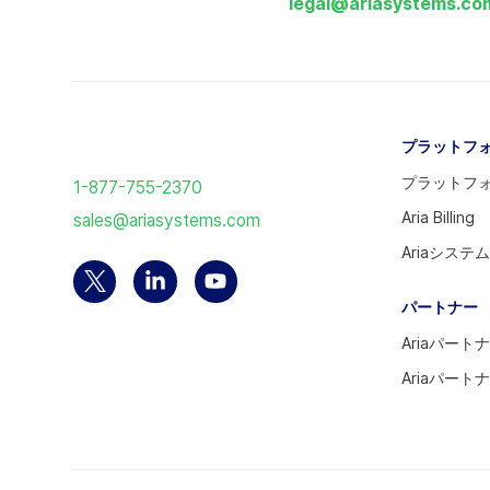
legal@ariasystems.co
ホ
プラットフ
ー
プラットフ
1-877-755-2370
ム
Aria Billing
sales@ariasystems.com
ペ
Ariaシステ
ー
ジ
Twitter
Linkedin
YouTube
パートナー
に
ア
の
ア
戻
Ariaパート
カ
ア
カ
る
ウ
カ
ウ
Ariaパート
ン
ウ
ン
ト
ン
ト
を
ト
を
選
へ
訪