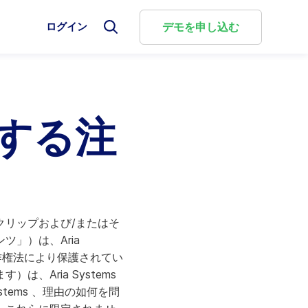
選
デモを申し込む
ログイン
選
択
択
し
し
て
て
検
検
選
索
索
択
モ
フ
し
g Cloud
較
ー
ォ
する注
て
ダ
ー
検
ル
に関す
評価を
ng Cloudは、複雑な商取引を柔軟かつ自動化された課金
リューションとどのように比較されるのか、そして
ム
索
を
を
ビジネ
し、従来型と新しいビジネスモデルを統合して、
選ぶべきタイミングをご確認ください。
閉
切
じ
を構築します。
り
る
替
較
え
ォーム概要
クリップおよび/またはそ
」）は、Aria
著作権法により保護されてい
Aria Billie™ のご紹介
Aria Systems
tems 、理由の如何を問
Ariaの新しい強力なAIソリューションは、