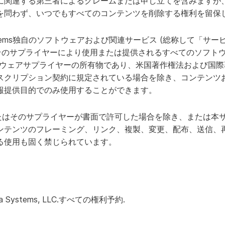
に関連する第三者によるクレームまたは申し立てを含みますが
を問わず、いつでもすべてのコンテンツを削除する権利を留保
riaを選ぶ理由
他社との比較
stems独自のソフトウェアおよび関連サービス (総称して「サービス
たはそのサプライヤーにより使用または提供されるすべてのソフトウェアは
トウェアサプライヤーの所有物であり、米国著作権法および国
スクリプション契約に規定されている場合を除き、コンテンツ
報提供目的でのみ使用することができます。
および/またはそのサプライヤーが書面で許可した場合を除き、または
ンテンツのフレーミング、リンク、複製、変更、配布、送信、
る使用も固く禁じられています。
ia Systems, LLC.すべての権利予約.