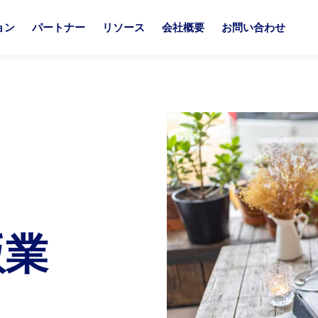
ョン
パートナー
リソース
会社概要
お問い合わせ
プラットフォームオプション
パートナーソリューション
ートナーになる
ソース
ナリストによる最高評価
Aria Billin
他社との比
ia Billie
ia for Salesforce
iaと共に、最適なソリューションを構築しましょう。
iaのリソースハブへようこそ。ここでは、継続収益やマネタイズ
iaは、業界をリードするアナリストたちから毎年トップクラスの
Aria Billi
Ariaが他のソ
展開を支援する充実のサービス・特典・サポートを、あなたの
門的な知見をご覧いただけます。
続けている。
体験へと簡素化
自社にAriaを
ria Billie コネクト
ria for ServiceNow
合わせてご提供します。
長期的な関係性
ria Workflow
軽にお問い合わせください。
すべてのリソースを見る
アナリストレポートを見る
他社との比
ria Data Connect
プラットフ
版業
パートナーになる
ia Bill Portal
アリア・レヴレック
riaの強み