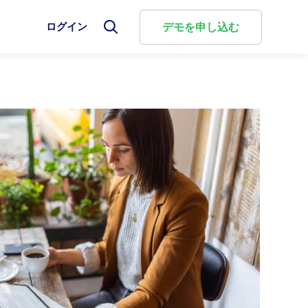
選
デモを申し込む
ログイン
選
択
択
し
し
て
て
検
検
選
索
索
択
モ
フ
し
g Cloud
較
ー
ォ
て
ダ
ー
検
ル
に関す
評価を
ng Cloudは、複雑な商取引を柔軟かつ自動化された課金
リューションとどのように比較されるのか、そして
ム
索
を
を
ビジネ
し、従来型と新しいビジネスモデルを統合して、
選ぶべきタイミングをご確認ください。
閉
切
じ
を構築します。
り
る
替
較
え
ォーム概要
Aria Billie™ のご紹介
Ariaの新しい強力なAIソリューションは、