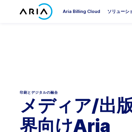
コ
ン
Aria Billing Cloud
ソリューシ
テ
ホ
ン
ー
ツ
ム
へ
ペ
Ariaパートナーになる
アナリストレポート
Ariaについて
プラットフォーム
業界別
パ
リ
ア
ス
ー
キ
Ariaパートナーズ
ブログ
経営陣
プラットフォーム概要
コミュニケーション
Ar
Ar
ジ
Ar
Ar
Ar
ッ
に
市場
る専
受け
事例紹介
顧客企業
プ
Aria Billing
メディア＆出版
A
A
パートナーソリューション
戻
スに
オンデマンド配信イベント
イベント
Aria Allegro
産業および消費者向けIoT
A
る
お気
Aria for Salesforce
ニュース
採用情報
Ariaシステム連携
ソフトウェアとテクノロジー
A
印刷とデジタルの融合
Aria for ServiceNow
メディア/出
ホワイトペーパー
AriaCares
Ar
サービス
役割別
すべてを表示
企業の社会的責任
界向けAria
サービス概要
財務
投資家情報
A
インプリメンテーションサー
製品＆マーケティング