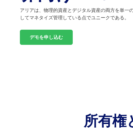
ビス
アリアは、物理的資産とデジタル資産の両方を単一
情報技術
A
してマネタイズ管理している点でユニークである。
ナレッジサービス
戦略的成長
カスタマーサクセス
課金業務
デモを申し込む
カスタマーサポート
テクニカルアカウント管理
所有権