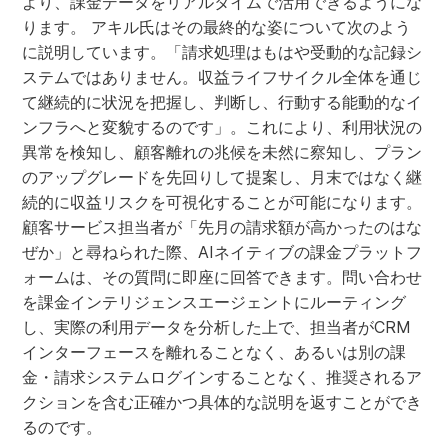
より、課金データをリアルタイムで活用できるようにな
ります。 アキル氏はその最終的な姿について次のよう
に説明しています。「請求処理はもはや受動的な記録シ
ステムではありません。収益ライフサイクル全体を通じ
て継続的に状況を把握し、判断し、行動する能動的なイ
ンフラへと変貌するのです」。これにより、利用状況の
異常を検知し、顧客離れの兆候を未然に察知し、プラン
のアップグレードを先回りして提案し、月末ではなく継
続的に収益リスクを可視化することが可能になります。
顧客サービス担当者が「先月の請求額が高かったのはな
ぜか」と尋ねられた際、AIネイティブの課金プラットフ
ォームは、その質問に即座に回答できます。問い合わせ
を課金インテリジェンスエージェントにルーティング
し、実際の利用データを分析した上で、担当者がCRM
インターフェースを離れることなく、あるいは別の課
金・請求システムログインすることなく、推奨されるア
クションを含む正確かつ具体的な説明を返すことができ
るのです。