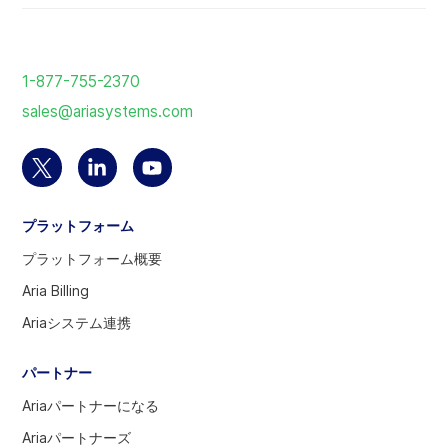
ホ
ー
1-877-755-2370
ム
sales@ariasystems.com
ペ
ー
ジ
Twitter
Linkedin
YouTube
に
ア
の
ア
戻
プラットフォーム
カ
ア
カ
る
ウ
カ
ウ
プラットフォーム概要
ン
ウ
ン
Aria Billing
ト
ン
ト
Ariaシステム連携
を
ト
を
選
へ
訪
パートナー
択
問
す
Ariaパートナーになる
る
Ariaパートナーズ