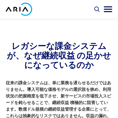
コ
ン
選
選
択
択
テ
ホ
し
し
選
ン
ー
て
て
択
ツ
検
メ
し
ム
Aria Billing Cloud
索
イ
て
へ
ペ
フ
ン
検
ス
レガシーな課金システム
ォ
メ
ー
索
ソリューション
キ
ー
ニ
ジ
が、なぜ継続収益 の足かせ
ム
ュ
ッ
に
を
ー
プ
パートナー
になっているのか
切
を
戻
り
切
る
替
り
リソース
え
替
え
従来の課金システムは、単に業務を遅らせるだけではあ
りません。導入可能な価格モデルの選択肢を狭め、利用
会社概要
状況の把握精度を低下させ、新サービスの市場投入スピ
ードを鈍らせることで、継続収益 積極的に阻害してい
お問い合わせ
ます。数億ドル規模の継続収益管理する企業にとって、
これらは抽象的なリスクではありません。収益の漏れ、