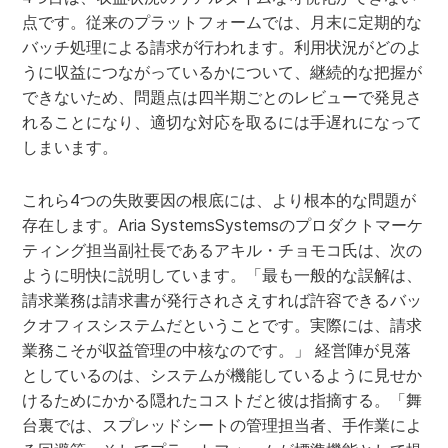
点です。従来のプラットフォームでは、月末に定期的な
バッチ処理による請求が行われます。利用状況がどのよ
うに収益につながっているかについて、継続的な把握が
できないため、問題点は四半期ごとのレビューで発見さ
れることになり、適切な対応を取るには手遅れになって
しまいます。
これら4つの失敗要因の根底には、より根本的な問題が
存在します。Aria SystemsSystemsのプロダクトマーケ
ティング担当副社長であるアキル・チョモコ氏は、次の
ように明快に説明しています。「最も一般的な誤解は、
請求業務は請求書が発行されさえすれば許容できるバッ
クオフィスシステムだということです。実際には、請求
業務こそが収益管理の中核なのです。」 経営陣が見落
としているのは、システムが機能しているように見せか
けるためにかかる隠れたコストだと彼は指摘する。「舞
台裏では、スプレッドシートの管理担当者、手作業によ