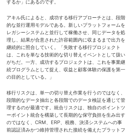
するか」にあるのです。
アキル氏によると、成功する移行アプローチとは、段階
的な並行運用モデルである。新しいプラットフォームを
レガシーシステムと並行して稼働させ、同じデータを処
理し、結果が合意された許容範囲内に収まるまで出力を
継続的に照合していく。「失敗する移行プロジェクト
は、これを単なる技術的な切り替えイベントとして扱い
がちだ。一方、成功するプロジェクトは、これを事業継
続プログラムとして捉え、収益と顧客体験の保護を第一
の目的としている。」
移行リスクは、単一の切り替え作業を行うのではなく、
段階的なデータ抽出と各段階でのデータ検証を通じて管
理するのが最適です。統合リスクは、独自のポイントツ
ーポイント統合を構築して長期的な保守負担を生み出す
のではなく、CRM、ERP、税務、決済システムへの事
前認証済みかつ維持管理された接続を備えたプラットフ