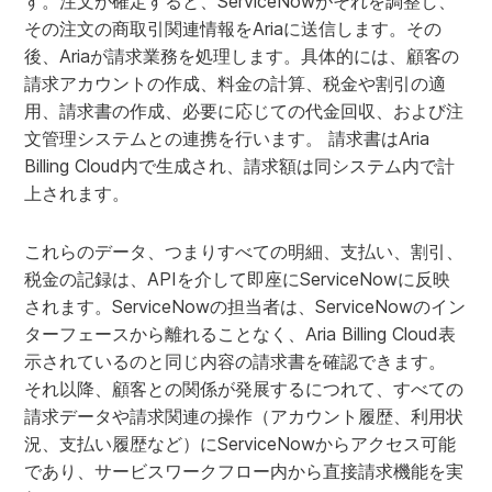
す。注文が確定すると、ServiceNowがそれを調整し、
その注文の商取引関連情報をAriaに送信します。その
後、Ariaが請求業務を処理します。具体的には、顧客の
請求アカウントの作成、料金の計算、税金や割引の適
用、請求書の作成、必要に応じての代金回収、および注
文管理システムとの連携を行います。 請求書はAria
Billing Cloud内で生成され、請求額は同システム内で計
上されます。
これらのデータ、つまりすべての明細、支払い、割引、
税金の記録は、APIを介して即座にServiceNowに反映
されます。ServiceNowの担当者は、ServiceNowのイン
ターフェースから離れることなく、Aria Billing Cloud表
示されているのと同じ内容の請求書を確認できます。
それ以降、顧客との関係が発展するにつれて、すべての
請求データや請求関連の操作（アカウント履歴、利用状
況、支払い履歴など）にServiceNowからアクセス可能
であり、サービスワークフロー内から直接請求機能を実