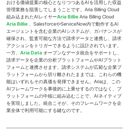
おける価値提案の核心となりつつあるAIを活用した収益
管理業務を阻害してしまうことです。Aria Billing Cloud
組み込まれたAIレイヤー
Aria Billie
Aria Billing Cloud
Aria Billie
、SalesforceやServiceNow内で動作するAI
エージェントを含む企業のAIシステムが、ガバナンスが
確保され、監査可能な方法で請求データと連携し、請求
アクションをトリガーできるように設計されています。
一方、
Aria Data
オープンなデータ統合をサポートし、
請求データを企業の分析プラットフォームやAIプラット
フォームと連携させます。請求システムが広範な企業プ
ラットフォームから切り離されたままでは、これらの機
能はいずれもその真価を発揮できません。Ariaは、この
AIフレームワークを事後的に上乗せするのではなく、プ
ラットフォームの中核に組み込むことで、AIネイティブ
を実現しました。統合こそが、そのフレームワークを企
業全体で利用可能にする鍵なのです。