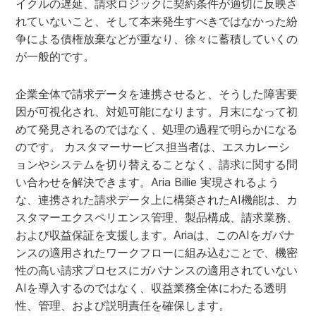
イクルの遅延、請求ロジックに契約条件が適切に反映さ
れていないこと、そして本来発生すべきではなかった紛
争による債権放棄などが重なり、徐々に蓄積していくの
が一般的です。
企業全体で請求データを連携させると、そうした障害要
因が可視化され、対処可能になります。月末になって初
めて発見されるのではなく、処理の過程で明らかになる
のです。 カスタマーサービス担当者は、エスカレーシ
ョンやシステムを切り替えることなく、請求に関する問
い合わせを解決できます。Aria Billie 実現されるよう
な、連携された請求データ上に構築されたAI機能は、カ
スタマーエクスペリエンス管理、製品構成、請求業務、
および収益保証を支援します。Ariaは、このAIをガバナ
ンスの適用されたワークフローに組み込むことで、機密
性の高い請求プロセスにガバナンスの適用されていない
AIを導入するのではなく、収益業務全体にわたる透明
性、管理、および説明責任を確保します。