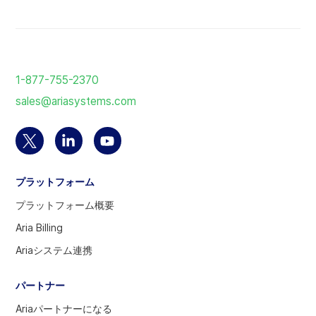
ホ
ー
1-877-755-2370
ム
sales@ariasystems.com
ペ
ー
ジ
Twitter
Linkedin
YouTube
に
ア
の
ア
戻
プラットフォーム
カ
ア
カ
る
ウ
カ
ウ
プラットフォーム概要
ン
ウ
ン
Aria Billing
ト
ン
ト
Ariaシステム連携
を
ト
を
選
へ
訪
パートナー
択
問
す
Ariaパートナーになる