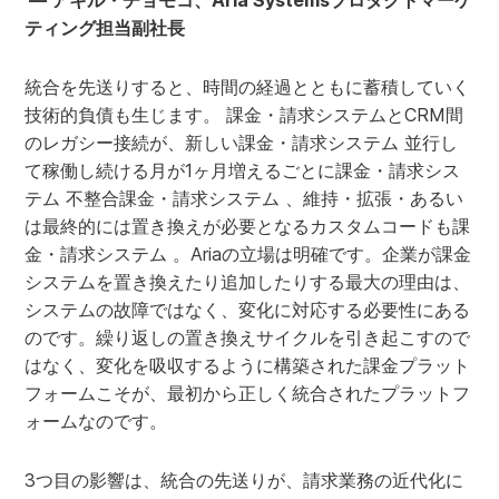
— アキル・チョモコ、Aria Systemsプロダクトマーケ
ティング担当副社長
統合を先送りすると、時間の経過とともに蓄積していく
技術的負債も生じます。 課金・請求システムとCRM間
のレガシー接続が、新しい課金・請求システム 並行し
て稼働し続ける月が1ヶ月増えるごとに課金・請求シス
テム 不整合課金・請求システム 、維持・拡張・あるい
は最終的には置き換えが必要となるカスタムコードも課
金・請求システム 。Ariaの立場は明確です。企業が課金
システムを置き換えたり追加したりする最大の理由は、
システムの故障ではなく、変化に対応する必要性にある
のです。繰り返しの置き換えサイクルを引き起こすので
はなく、変化を吸収するように構築された課金プラット
フォームこそが、最初から正しく統合されたプラットフ
ォームなのです。
3つ目の影響は、統合の先送りが、請求業務の近代化に