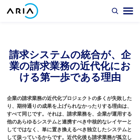
コ
ン
選
選
択
択
テ
ホ
し
し
選
ン
ー
て
て
択
ツ
検
メ
し
ム
Aria Billing Cloud
索
イ
て
へ
ペ
フ
ン
検
ス
請求システムの統合が、企
ォ
メ
ー
索
ソリューション
キ
ー
ニ
ジ
業の請求業務の近代化にお
ム
ュ
ッ
に
を
ー
プ
パートナー
ける第一歩である理由
切
を
戻
り
切
る
替
り
リソース
え
替
え
企業の請求業務の近代化プロジェクトの多くが失敗した
り、期待通りの成果を上げられなかったりする理由は、
会社概要
すべて同じです。それは、請求業務を、企業が運用する
他のあらゆるシステムと連携すべき中核的なレイヤーと
お問い合わせ
してではなく、単に置き換えるべき独立したシステムと
して扱っているからです。近代化後も請求業務が孤立し