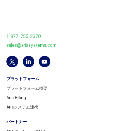
ホ
ー
1-877-755-2370
ム
sales@ariasystems.com
ペ
ー
ジ
Twitter
Linkedin
YouTube
に
ア
の
ア
戻
プラットフォーム
カ
ア
カ
る
ウ
カ
ウ
プラットフォーム概要
ン
ウ
ン
Aria Billing
ト
ン
ト
Ariaシステム連携
を
ト
を
選
へ
訪
パートナー
択
問
す