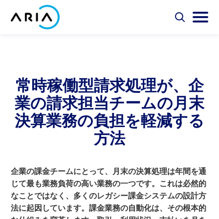
コ
ン
選
選
択
択
テ
ホ
し
し
選
ン
ー
て
て
択
ツ
検
メ
し
ム
Aria Billing Cloud
索
イ
て
へ
ペ
フ
ン
検
ス
常時稼働型請求処理が、企
ォ
メ
ー
索
ソリューション
キ
ー
ニ
ジ
業の請求担当チームの月末
ム
ュ
ッ
に
を
ー
プ
パートナー
決算業務の負担を軽減する
切
を
戻
り
切
る
方法
替
り
リソース
え
替
え
会社概要
企業の課金チームにとって、月末の決算処理は年間を通
じて最も業務負荷の高い業務の一つです。これは必然的
なことではなく、多くのレガシー課金システムの設計方
お問い合わせ
法に起因しています。課金業務の自動化は、その根本的