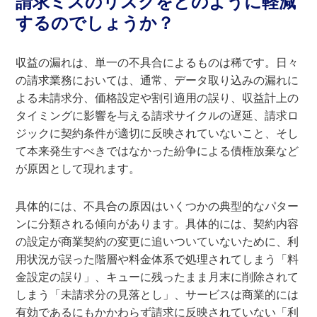
請求ミスのリスクをどのように軽減
するのでしょうか？
収益の漏れは、単一の不具合によるものは稀です。日々
の請求業務においては、通常、データ取り込みの漏れに
よる未請求分、価格設定や割引適用の誤り、収益計上の
タイミングに影響を与える請求サイクルの遅延、請求ロ
ジックに契約条件が適切に反映されていないこと、そし
て本来発生すべきではなかった紛争による債権放棄など
が原因として現れます。
具体的には、不具合の原因はいくつかの典型的なパター
ンに分類される傾向があります。具体的には、契約内容
の設定が商業契約の変更に追いついていないために、利
用状況が誤った階層や料金体系で処理されてしまう「料
金設定の誤り」、キューに残ったまま月末に削除されて
しまう「未請求分の見落とし」、サービスは商業的には
有効であるにもかかわらず請求に反映されていない「利