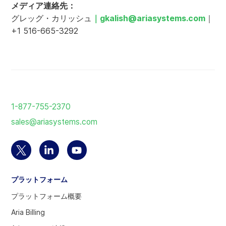
メディア連絡先：
グレッグ・カリッシュ
｜
gkalish@ariasystems.com
｜
+1 516-665-3292
ホ
ー
1-877-755-2370
ム
sales@ariasystems.com
ペ
ー
ジ
Twitter
Linkedin
YouTube
に
ア
の
ア
戻
プラットフォーム
カ
ア
カ
る
ウ
カ
ウ
プラットフォーム概要
ン
ウ
ン
Aria Billing
ト
ン
ト