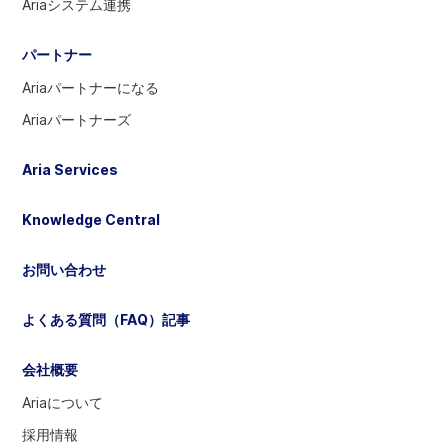
Ariaシステム連携
を
ト
を
選
へ
訪
パートナー
択
問
す
Ariaパートナーになる
る
Ariaパートナーズ
に
は
Aria Services
選
択
Knowledge Central
し
て
お問い合わせ
く
だ
よくある質問（FAQ）記事
さ
い
会社概要
Ariaについて
採用情報