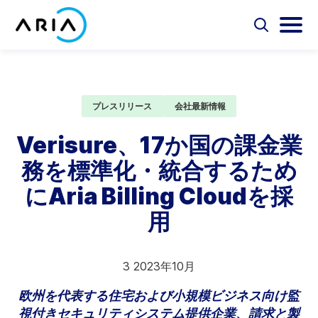
コ
ン
選
選
択
択
テ
ホ
し
し
選
ン
ー
て
て
択
ツ
検
メ
し
ム
Aria Billing Cloud
索
イ
て
へ
ペ
フ
ン
プレスリリース
会社最新情報
検
ス
ォ
メ
ー
索
ソリューション
キ
ー
ニ
Verisure、17か国の課金業
ジ
ム
ュ
ッ
に
を
ー
務を標準化・統合するため
プ
パートナー
切
を
戻
り
切
にAria Billing Cloudを採
る
替
り
リソース
え
替
用
え
会社概要
3 2023年10月
お問い合わせ
欧州を代表する住宅および小規模ビジネス向け監
視付きセキュリティシステム提供企業、請求と製