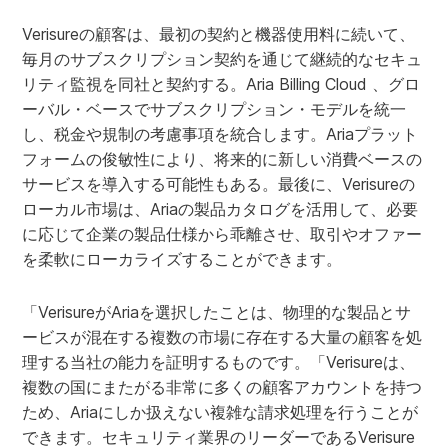
Verisureの顧客は、最初の契約と機器使用料に続いて、
毎月のサブスクリプション契約を通じて継続的なセキュ
リティ監視を同社と契約する。Aria Billing Cloud 、グロ
ーバル・ベースでサブスクリプション・モデルを統一
し、税金や規制の考慮事項を統合します。Ariaプラット
フォームの俊敏性により、将来的に新しい消費ベースの
サービスを導入する可能性もある。最後に、Verisureの
ローカル市場は、Ariaの製品カタログを活用して、必要
に応じて企業の製品仕様から乖離させ、取引やオファー
を柔軟にローカライズすることができます。
「VerisureがAriaを選択したことは、物理的な製品とサ
ービスが混在する複数の市場に存在する大量の顧客を処
理する当社の能力を証明するものです。「Verisureは、
複数の国にまたがる非常に多くの顧客アカウントを持つ
ため、Ariaにしか扱えない複雑な請求処理を行うことが
できます。セキュリティ業界のリーダーであるVerisure