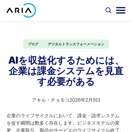
コ
ン
選
選
択
択
テ
ホ
し
し
選
ン
ー
て
て
択
ツ
検
メ
し
ム
Aria Billing Cloud
索
イ
て
へ
ペ
フ
ン
ブログ
デジタルトランスフォーメーション
検
ス
ォ
メ
ー
索
ソリューション
キ
ー
ニ
AIを収益化するためには、
ジ
ム
ュ
ッ
に
を
ー
企業は課金システムを見直
プ
パートナー
切
を
戻
り
切
す必要がある
る
替
り
リソース
え
替
え
アキル・チョモコ
2026年2月9日
会社概要
企業のライフサイクルにおいて、課金・請求システム
お問い合わせ
を促す瞬間は数多く存在します。ビジネスモデルの変
更、企業取引、製品やサービスのライフサイクル終了、