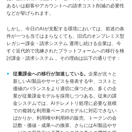
あるいは顧客やアカウントへの請求コスト削減の必要性
などが挙げられます。
しかし、今日のAIが支配する環境においては、前述の条
件が一つも当てはまらなくても、旧式のオンプレミス型
レガシー課金・請求システム 運用し続ける企業は、今
すぐ近代的で洗練されたプラットフォームへの移行を検
討課金・請求システム 。その理由は以下の通りです：
従量課金への移行が加速している。
企業が次々と
新しいAI製品やサービスを発表する中、コストと
価値のバランスをより適切に保つため、多くの企
業が従量課金モデルを採用しつつある。従来の課
金システムでは、AIテレメトリ処理に必要な規模
での複雑な利用量ベースのモデルに対応できない
ばかりか、利用権や利用枠の販売、トークンの会
話数・価値・成果への換算、さらにはAI製品やサ