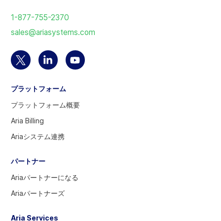
ー
1-877-755-2370
ム
sales@ariasystems.com
ペ
ー
ジ
Twitter
Linkedin
YouTube
に
ア
の
ア
戻
プラットフォーム
カ
ア
カ
る
ウ
カ
ウ
プラットフォーム概要
ン
ウ
ン
Aria Billing
ト
ン
ト
Ariaシステム連携
を
ト
を
選
へ
訪
パートナー
択
問
す
Ariaパートナーになる
る
Ariaパートナーズ
に
は
Aria Services