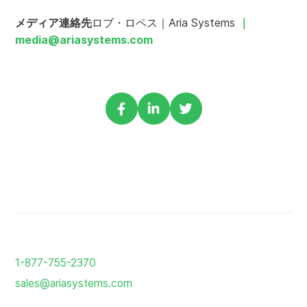
メディア連絡先
ロブ・ロペス｜Aria Systems
｜
media@ariasystems.com
フ
Linkedin
ツ
ェ
で
イ
イ
共
ッ
ス
有
タ
ブ
す
ー
ッ
る
で
ク
シ
で
ェ
ホ
シ
ア
ー
1-877-755-2370
ェ
ム
sales@ariasystems.com
ア
ペ
ー