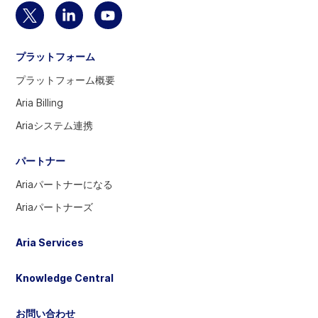
ジ
Twitter
Linkedin
YouTube
に
ア
の
ア
戻
プラットフォーム
カ
ア
カ
る
ウ
カ
ウ
プラットフォーム概要
ン
ウ
ン
Aria Billing
ト
ン
ト
Ariaシステム連携
を
ト
を
選
へ
訪
パートナー
択
問
す
Ariaパートナーになる
る
Ariaパートナーズ
に
は
Aria Services
選
択
Knowledge Central
し
て
お問い合わせ