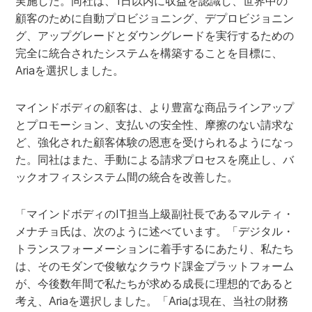
実施した。同社は、1日以内に収益を認識し、世界中の
顧客のために自動プロビジョニング、デプロビジョニン
グ、アップグレードとダウングレードを実行するための
完全に統合されたシステムを構築することを目標に、
Ariaを選択しました。
マインドボディの顧客は、より豊富な商品ラインアップ
とプロモーション、支払いの安全性、摩擦のない請求な
ど、強化された顧客体験の恩恵を受けられるようになっ
た。同社はまた、手動による請求プロセスを廃止し、バ
ックオフィスシステム間の統合を改善した。
「マインドボディのIT担当上級副社長であるマルティ・
メナチョ氏は、次のように述べています。「デジタル・
トランスフォーメーションに着手するにあたり、私たち
は、そのモダンで俊敏なクラウド課金プラットフォーム
が、今後数年間で私たちが求める成長に理想的であると
考え、Ariaを選択しました。「Ariaは現在、当社の財務