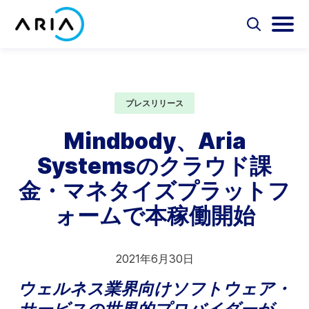
コ
ン
選
選
択
択
テ
ホ
し
し
選
ン
ー
て
て
択
ツ
検
メ
し
ム
Aria Billing Cloud
索
イ
て
へ
ペ
フ
ン
プレスリリース
検
ス
ォ
メ
ー
索
ソリューション
キ
ー
ニ
Mindbody、Aria
ジ
ム
ュ
ッ
に
を
ー
Systemsのクラウド課
プ
パートナー
切
を
戻
り
切
金・マネタイズプラットフ
る
替
り
リソース
え
替
ォームで本稼働開始
え
会社概要
2021年6月30日
お問い合わせ
ウェルネス業界向けソフトウェア・