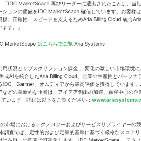
述べた。「IDC MarketScape 再びリーダーに選出されたことは
ョンの価値をIDC MarketScape 確信しています。お客
性、スピードを支えるためAria Billing Cloud 統合Aria Bi
います。」
C MarketScape
はこちらでご覧
Aria Systems 。
利用状況とサブスクリプション課金 、変化の激しい市場環境に
成AIを統合したAria Billing Cloud、企業の生産性とパ
DC、Gartner、オムディアから最高評価を獲得しています。Ar
アなどの革新的な企業は、アイデア創出の加速、顧客中心の企
頼しています。詳細は以下をご覧ください：
www.ariasystems.
pe 、特定の市場におけるテクノロジーおよびサービスサプライヤー
 本調査では、定性的および定量的基準に基づく厳格なスコアリ
を単一の図表で可視化します。IDC MarketScape 、テ