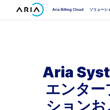
コ
ン
Aria Billing Cloud
ソリューシ
テ
ホ
ン
ー
ツ
ム
へ
ペ
Ariaパートナーになる
アナリストレポート
Ariaについて
プラットフォーム
業界別
パ
リ
ア
ス
ー
キ
Ariaパートナーズ
ブログ
経営陣
プラットフォーム概要
コミュニケーション
Ar
Ar
ジ
Ar
Ar
Ar
ッ
に
市場
る専
受け
事例紹介
顧客企業
プ
Aria Billing
メディア＆出版
A
A
パートナーソリューション
戻
スに
Aria Sy
オンデマンド配信イベント
イベント
Aria Allegro
産業および消費者向けIoT
A
る
お気
Aria for Salesforce
ニュース
採用情報
Ariaシステム連携
ソフトウェアとテクノロジー
A
Aria for ServiceNow
エンター
ホワイトペーパー
AriaCares
Ar
サービス
役割別
すべてを表示
企業の社会的責任
ションお
サービス概要
財務
投資家情報
A
インプリメンテーションサー
製品＆マーケティング