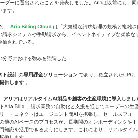
おいてリーダーに選出されたことを発表しました
。
Ariaは以前にも、同市場
います。
よると、
Aria Billing Cloud
は「大規模な請求処理の規模と複雑さ
の請求システムや手動請求から、イベントネイティブな柔軟な
評価されている。
の分野における強みを強調した：
ースト設計
の
専用課金ソリューション
であり、確立されたCPQ、
提供します
。
、
アリアはリアルタイムAI製品を顧客の生産環境に導入しまし
Aria Billie 、請求業務の自動化と支援を通じてユーザーの
リー・コネクトはエージェント間AIを拡張し、セールスフォ
の他のAIベースのプロセスが、長期間のオンボーディングや
門知識を活用できるようにします。これにより、リアルタイム
転換します。