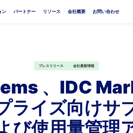
ョン
パートナー
リソース
会社概要
お問い合わせ
プラットフォームオプション
パートナーソリューション
ートナーになる
ソース
ナリストによる最高評価
Aria Billin
他社との比
ia Billie
ia for Salesforce
iaと共に、最適なソリューションを構築しましょう。
iaのリソースハブへようこそ。ここでは、継続収益やマネタイズ
iaは、業界をリードするアナリストたちから毎年トップクラスの
Aria Billi
Ariaが他のソ
プレスリリース
会社最新情報
展開を支援する充実のサービス・特典・サポートを、あなたの
門的な知見をご覧いただけます。
続けている。
体験へと簡素化
自社にAriaを
ria Billie コネクト
ria for ServiceNow
合わせてご提供します。
長期的な関係性
stems 、IDC Mar
ria Workflow
軽にお問い合わせください。
すべてのリソースを見る
アナリストレポートを見る
他社との比
ria Data Connect
プラットフ
プライズ向けサ
パートナーになる
ia Bill Portal
アリア・レヴレック
よび使用量管理
riaの強み