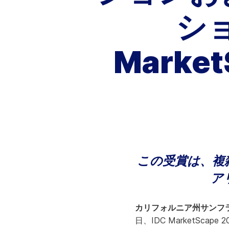
ビス
ショ
情報技術
A
ナレッジサービス
戦略的成長
Marke
カスタマーサクセス
課金業務
カスタマーサポート
テクニカルアカウント管理
この受賞は、複
ア
カリフォルニア州サンフランシ
日、IDC MarketSc