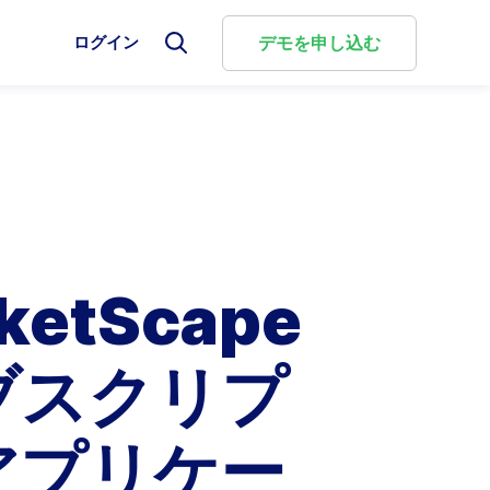
選
デモを申し込む
ログイン
選
択
択
し
し
て
て
検
検
選
索
索
択
モ
フ
し
g Cloud
較
ー
ォ
て
ダ
ー
検
ル
に関す
評価を
ng Cloudは、複雑な商取引を柔軟かつ自動化された課金
リューションとどのように比較されるのか、そして
ム
索
を
を
ビジネ
し、従来型と新しいビジネスモデルを統合して、
選ぶべきタイミングをご確認ください。
閉
切
じ
を構築します。
り
ketScape
る
替
較
え
ォーム概要
ブスクリプ
Aria Billie™ のご紹介
アプリケー
Ariaの新しい強力なAIソリューションは、