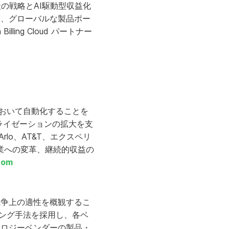
、当社の戦略とAI駆動型収益化
様は、グローバルな製品ポー
lling Cloud パートナー
おいて自動化することを
ーソナライゼーションの拡大を支
lo、AT&T、エクスペリ
業への変革、継続的収益の
com
の競争上の適性を概観するこ
ング手法を採用し、各ベ
クノロジーベンダーの製品・