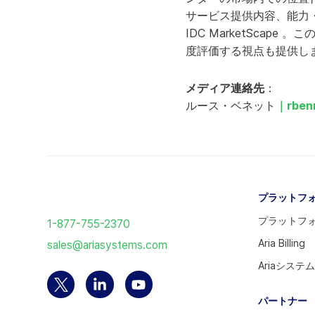
サービス提供内容、能力
IDC MarketSca
度評価する視点も提供し
メディア連絡先
：
ルース・ベネット
｜
rben
ホ
プラットフ
ー
プラットフ
1-877-755-2370
ム
Aria Billing
sales@ariasystems.com
ペ
Ariaシステ
ー
ジ
Twitter
Linkedin
YouTube
パートナー
に
ア
の
ア