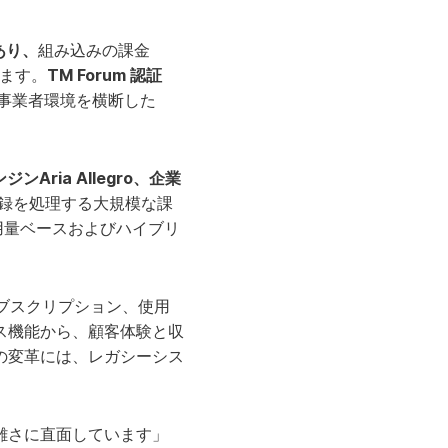
あり、
組み込みの課金
します。
TM Forum 認証
信事業者環境を横断した
ンAria Allegro、企業
億件の記録を処理する大規模な課
用量ベースおよびハイブリ
る。サブスクリプション、使用
ス機能から、顧客体験と収
の変革には、レガシーシス
雑さに直面しています」