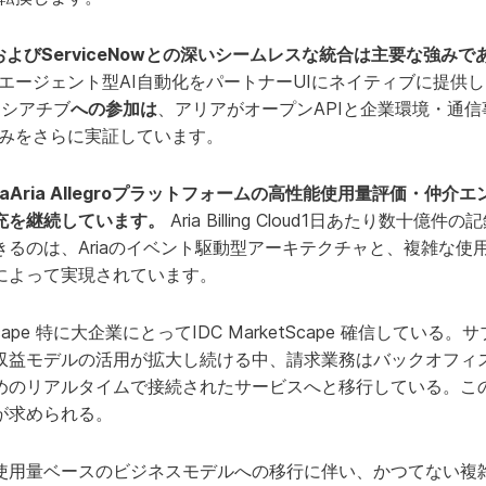
ceおよびServiceNowとの深いシームレスな統合は主要な強みで
エージェント型AI自動化をパートナーUIにネイティブに提供
ニシアチブ
への参加は
、アリアがオープンAPIと企業環境・通
みをさらに実証しています。
iaAria Allegroプラットフォームの高性能使用量評価・仲介エンジ
充を継続しています。
Aria Billing Cloud1日あたり数十
るのは、Ariaのイベント駆動型アーキテクチャと、複雑な使
によって実現されています。
tScape 特に大企業にとってIDC MarketScape 確信してい
収益モデルの活用が拡大し続ける中、請求業務はバックオフィ
めのリアルタイムで接続されたサービスへと移行している。こ
が求められる。
使用量ベースのビジネスモデルへの移行に伴い、かつてない複