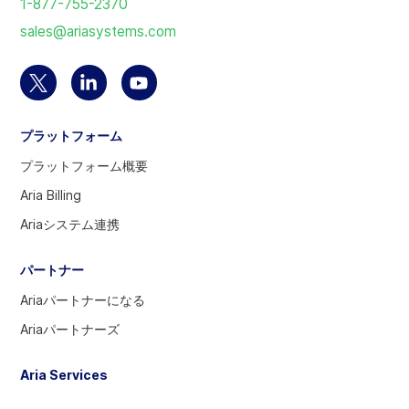
1-877-755-2370
ム
sales@ariasystems.com
ペ
ー
ジ
Twitter
Linkedin
YouTube
に
ア
の
ア
戻
プラットフォーム
カ
ア
カ
る
ウ
カ
ウ
プラットフォーム概要
ン
ウ
ン
Aria Billing
ト
ン
ト
Ariaシステム連携
を
ト
を
選
へ
訪
パートナー
択
問
す
Ariaパートナーになる
る
Ariaパートナーズ
に
は
Aria Services
選