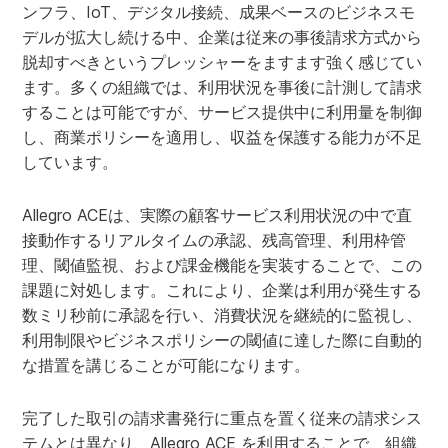
ンフラ、IoT、デジタル接続、成果ベースのビジネスモ
デルが拡大し続ける中、企業は従来の事後請求方式から
脱却すべきというプレッシャーをますます強く感じてい
ます。多くの組織では、利用状況を事後に計測して請求
することは可能ですが、サービス提供中に利用量を制御
し、商業ポリシーを適用し、収益を保護する能力が不足
しています。
Allegro ACEは、実際の顧客サービス利用状況の中で直
接動作するリアルタイムの承認、残高管理、利用枠管
理、閾値監視、および課金機能を実装することで、この
課題に対処します。これにより、企業は利用が発生する
数ミリ秒前に承認を行い、消費状況を継続的に監視し、
利用制限やビジネスポリシーの閾値に達した際に自動的
な措置を講じることが可能になります。
完了した取引の請求書発行に重点を置く従来の請求シス
テムとは異なり、Allegro ACE を利用することで、組織