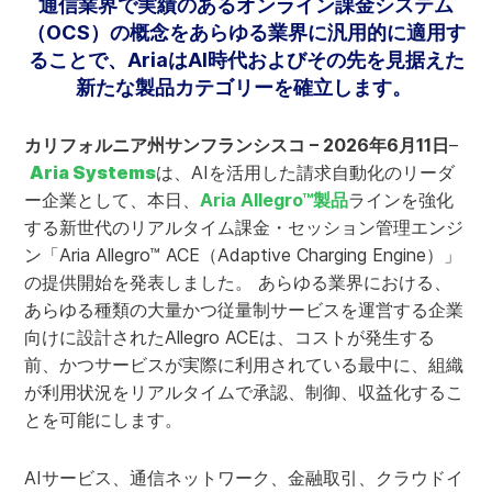
通信業界で実績のあるオンライン課金システム
（OCS）の概念をあらゆる業界に汎用的に適用す
ることで、AriaはAI時代およびその先を見据えた
新たな製品カテゴリーを確立します。
カリフォルニア州サンフランシスコ – 2026年6月11日
–
Aria Systems
は、AIを活用した請求自動化のリーダ
ー企業として、本日、
Aria Allegro™製品
ラインを強化
する新世代のリアルタイム課金・セッション管理エンジ
ン「Aria Allegro™ ACE（Adaptive Charging Engine）」
の提供開始を発表しました。 あらゆる業界における、
あらゆる種類の大量かつ従量制サービスを運営する企業
向けに設計されたAllegro ACEは、コストが発生する
前、かつサービスが実際に利用されている最中に、組織
が利用状況をリアルタイムで承認、制御、収益化するこ
とを可能にします。
AIサービス、通信ネットワーク、金融取引、クラウドイ