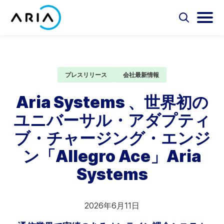
コ
ン
選
選
択
択
テ
ホ
し
し
選
ン
ー
て
て
択
ツ
検
メ
し
ム
Aria Billing Cloud
索
イ
て
へ
ペ
フ
ン
プレスリリース
会社最新情報
検
ス
ォ
メ
ー
索
ソリューション
キ
ー
ニ
Aria Systems 、世界初の
ジ
ム
ュ
ッ
に
を
ー
ユニバーサル・アダプティ
プ
パートナー
切
を
戻
り
切
ブ・チャージング・エンジ
る
替
り
リソース
え
替
ン「Allegro Ace」Aria
え
Systems
会社概要
お問い合わせ
2026年6月11日