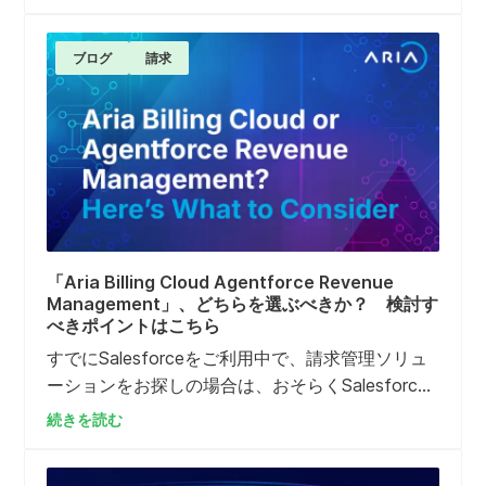
の順調な稼働開始は、Aria、ServiceNow、Tenon
を基盤とする、業界最高水準の単一BSSスタック
の導入における最初のマイルストーンとなりま
ブログ
請求
す。
「Aria Billing Cloud Agentforce Revenue
Management」、どちらを選ぶべきか？ 検討す
べきポイントはこちら
すでにSalesforceをご利用中で、請求管理ソリュ
ーションをお探しの場合は、おそらくSalesforce
のAgentforce Revenue Management（別名：
続きを読む
Salesforce Revenue Cloud Billing）を検討されて
いることでしょう。何しろ、日々の業務の多くは