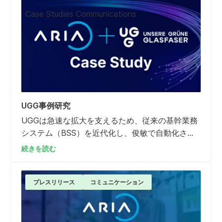
Salesforceプラットフォーム上で行われており、
Case Studies Communications
データもすでにそこに保存されています。そのた
め、作業を簡素化し、重複作業を避けるために
も、Salesforceの別の製品を利用するのが理にか
なっていると思いませんか？
UGG事例研究
UGGは急速な拡大を支えるため、従来の基幹業務
システム（BSS）を近代化し、俊敏で自動化され
たデータ駆動型の課金・CRM・マーケティング機
続きを読む
能を導入しようとした。
プレスリリース
コミュニケーション