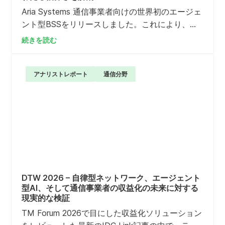
Aria Systems 通信事業者向けの世界初のエージェ
ント型BSSをリリースしました。これにより、
CRM、サービス、フルフィルメント、リアルタイ
続きを読む
ム収益化が、1つのクラウドネイティブプラットフ
ォーム上に統合されます。
アナリストレポート
通信分野
DTW 2026 – 自律型ネットワーク、エージェント
型AI、そして通信事業者の収益化の未来に対する
現実的な検証
TM Forum 2026で目にした収益化ソリューション