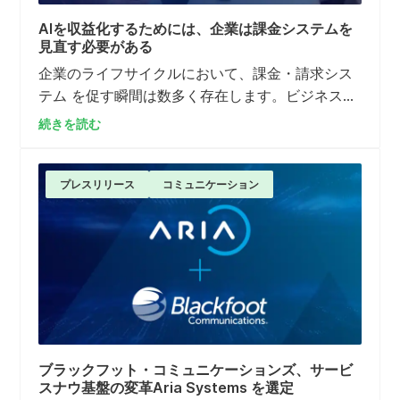
AIを収益化するためには、企業は課金システムを
見直す必要がある
企業のライフサイクルにおいて、課金・請求シス
テム を促す瞬間は数多く存在します。ビジネスモ
デルの変更、企業取引、製品やサービスのライフ
続きを読む
サイクル終了、あるいは顧客やアカウントへの請
求コスト削減の必要性などが挙げられます。
プレスリリース
コミュニケーション
ブラックフット・コミュニケーションズ、サービ
スナウ基盤の変革Aria Systems を選定