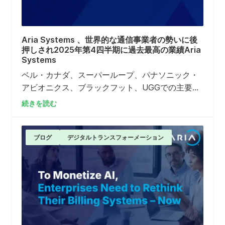
Aria Systems 、世界的な通信事業者の勢いに後
押しされ2025年第4四半期に過去最高の業績Aria
Systems
ベル・カナダ、スーパーループ、パナソニック・
アビオニクス、ブラックフット、UGGでの主要契
約獲得が堅調な業績を支え、Omdiaがテレコム・
続きを読む
ビリング・レーダーにおいてアリアを唯一のSaaS
ネイティブリーダーに選定したことで頂点を迎え
た。
ブログ
デジタルトランスフォーメーション