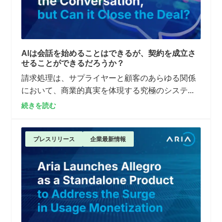
AIは会話を始めることはできるが、契約を成立さ
せることができるだろうか？
請求処理は、サプライヤーと顧客のあらゆる関係
において、商業的真実を体現する究極のシステム
であり、AIがビジネス価値を確実に獲得するため
続きを読む
に必要な実行、ガバナンス、収益化を支えていま
す。
プレスリリース
企業最新情報