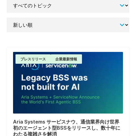
す
て
べ
の
て
種
並
の
類
び
ト
替
ピ
え
ッ
ク
プレスリリース
企業最新情報
Aria Systems サービスナウ、通信業界向け世界
初のエージェント型BSSをリリースし、数十年に
わたる複雑さを解消