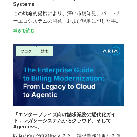
Systems
この戦略的提携により、深い市場知見、パートナ
ーエコシステムの開発、および現地に即した事業
展開を通じて、アリアの地域展開が強化されま
続きを読む
す。ラテンアメリカはアリアにとって大きな成長
の機会であり、同社はすでにLiberty Latin
America、ENet、gtdなど、同地域の顧客にサー
ブログ
請求
ビスを提供しています。
『エンタープライズ向け請求業務の近代化ガイ
ド：レガシーシステムからクラウド、そして
Agenticへ』
収益の伸びが複雑化すると、請求業務は単なる運