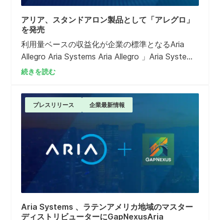
アリア、スタンドアロン製品として「アレグロ」
を発売
利用量ベースの収益化が企業の標準となるAria
Allegro Aria Systems Aria Allegro 」Aria Systems
。これまでAriaAria Billing Cloud 「Aria Billing
続きを読む
Cloud 」をご利用のお客様に限定して提供されて
いたAllegroですが、今後は単独で導入可能とな
り、オープンAPI、MCPツール、および標準的な
プレスリリース
企業最新情報
認証モデル課金・請求システム 、あらゆる課金・
請求システム 連携できるようになりました。
Aria Systems 、ラテンアメリカ地域のマスター
ディストリビューターにGapNexusAria