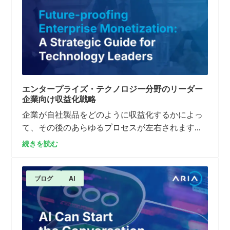
エンタープライズ・テクノロジー分野のリーダー
企業向け収益化戦略
企業が自社製品をどのように収益化するかによっ
て、その後のあらゆるプロセスが左右されます。
収益の予測可能性、顧客体験、業務効率、そして
続きを読む
新規市場への参入能力は、すべてこの一つの決定
に左右されるのです。しかし、多くの大企業にお
いて、収益化を支える課金インフラは、定額制の
ブログ
AI
サブスクリプション、単一の製品カタログ、単一
の地域、単一の通貨といった、はるかに単純な状
況を想定して設計されています。