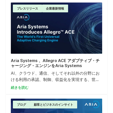
フォームに置き換えた経緯をご覧ください。この
動画では、UGGのITディレクターであるマルク
プレスリリース
企業最新情報
ス・ケラー氏が、チームがServiceNowAria Billing
Cloud 統合し、見積から入金までの全プロセスを
Aria Billing Cloud 手作業を削減し、さらに……
Aria Systems 、Allegro ACE アダプティブ・チ
ャージング・エンジンをAria Systems
AI、クラウド、通信、そしてそれ以外の分野にお
ける利用の承認、制御、収益化を実現する、世界
初のリアルタイム課金エンジン「Allegro ACE」を
続きを読む
ご紹介します。
ブログ
顧客とビジネスのインサイト