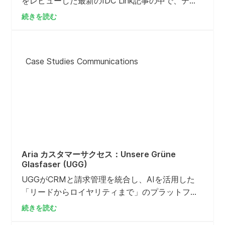
をレビューした最新のIDC Link記事の中で、テレ
コム・オペレーション＆モネタイゼーション担当
続きを読む
リサーチ・マネージャーのクリス・シルバーバー
グ氏は次のように述べている。「最も印象的だっ
たのは、Aria Systems ACE（Adaptive Charging
Case Studies Communications
Engine）の発表とデモンストレーションだっ
た。」
Aria カスタマーサクセス：Unsere Grüne
Glasfaser (UGG)
UGGがCRMと請求管理を統合し、AIを活用した
「リードからロイヤリティまで」のプラットフォ
ームを構築した方法 UGGが、断片化されたレガシ
続きを読む
ーシステムを単一のインテリジェントなプラット