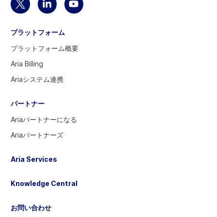
ジ
Twitter
Linkedin
YouTube
に
ア
の
ア
戻
プラットフォーム
カ
ア
カ
る
ウ
カ
ウ
プラットフォーム概要
ン
ウ
ン
Aria Billing
ト
ン
ト
Ariaシステム連携
を
ト
を
選
へ
訪
パートナー
択
問
す
Ariaパートナーになる
る
Ariaパートナーズ
に
は
Aria Services
選
択
Knowledge Central
し
て
お問い合わせ
く