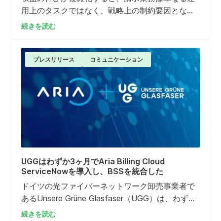
用上のタスクではなく、戦略上の制約要因となる
ことがよくあります。レガシーシステムが新しい
続きを読む
価格モデルを迅速にサポートできない場合や、請
求に関する連絡が紛争率の上昇につながり始めた
場合、システムの近代化は「将来的な検討事項」
プレスリリース
コミュニケーション
から「最優先課題」へと変わります。本ガイドで
は、企業が...
UGGはわずか3ヶ月でAria Billing Cloud
ServiceNowを導入し、BSSを統合した
ドイツの光ファイバーネットワーク卸売事業者で
あるUnsere Grüne Glasfaser（UGG）は、わずか
3ヶ月でAria Billing Cloud 導入を完了しました。こ
続きを読む