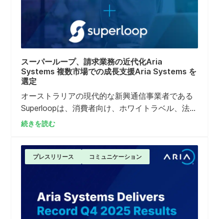
スーパーループ、請求業務の近代化Aria
Systems 複数市場での成長支援Aria Systems を
選定
オーストラリアの現代的な新興通信事業者である
Superloopは、消費者向け、ホワイトラベル、法人
向け、卸売サービスにおける課金・料金計算業務
続きを読む
の近代化Aria Billing Cloud 、Aria Billing Cloud を
採用した。
プレスリリース
コミュニケーション