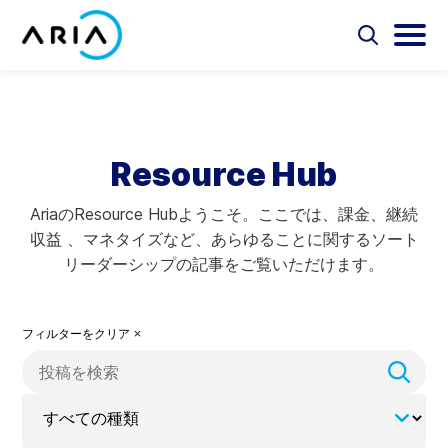
コ
ン
選
選
択
択
テ
ホ
し
し
選
ン
ー
て
て
択
ツ
検
メ
し
ム
Aria Billing Cloud
索
イ
て
へ
ペ
フ
ン
検
ス
Resource Hub
ォ
メ
ー
索
ソリューション
キ
ー
ニ
ジ
ム
ュ
ッ
AriaのResource Hubようこそ。ここでは、課金、継続
に
を
ー
プ
パートナー
収益 、マネタイズなど、あらゆることに関するソート
切
を
戻
り
切
リーダーシップの記事をご覧いただけます。
る
替
り
リソース
え
替
え
フィルターをクリア
会社概要
検
索
お問い合わせ
す
べ