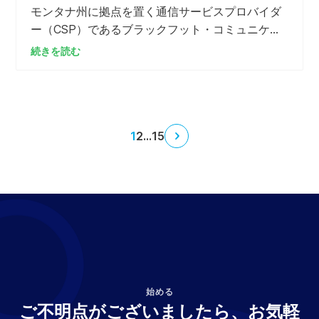
モンタナ州に拠点を置く通信サービスプロバイダ
ー（CSP）であるブラックフット・コミュニケー
ションズは、自社の技術基盤をServiceNow AIプ
続きを読む
ラットフォームへ統合するにあたり、課金業務の
近代化のためにAriaを採用した。本ソリューショ
ンはグローバルシステムインテグレーターである
Prodaptによって導入される。
1
2
...
15
次
の
ペ
ー
ジ
始める
ご不明点がございましたら、お気軽