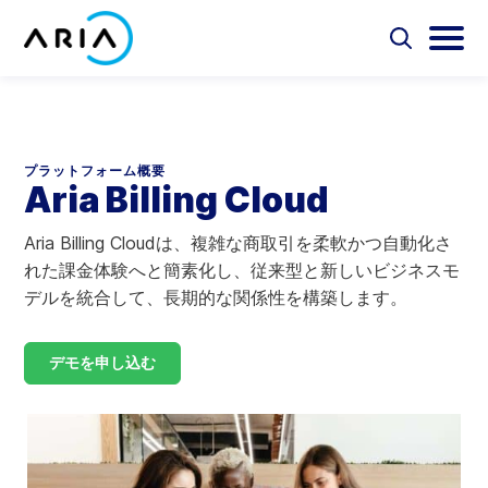
コ
ン
選
選
択
択
テ
ホ
し
し
選
ン
ー
て
て
択
ツ
検
メ
し
ム
Aria Billing Cloud
索
イ
て
へ
ペ
フ
ン
検
プラットフォーム概要
ス
ォ
メ
ー
索
Aria Billing Cloud
ソリューション
キ
ー
ニ
ジ
ム
ュ
ッ
に
を
ー
Aria Billing Cloudは、複雑な商取引を柔軟かつ自動化さ
プ
パートナー
切
を
戻
れた課金体験へと簡素化し、従来型と新しいビジネスモ
り
切
る
デルを統合して、長期的な関係性を構築します。
替
り
リソース
え
替
え
デモを申し込む
会社概要
お問い合わせ