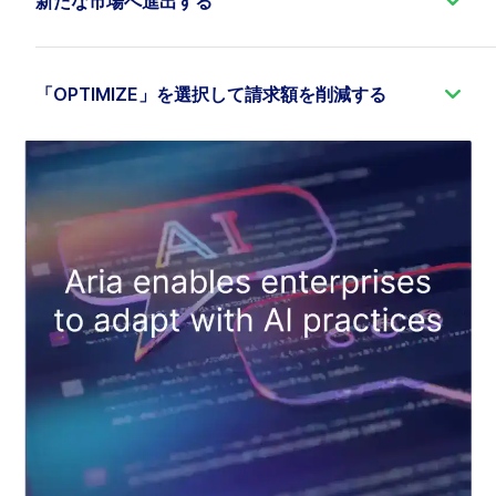
用し、新製品、価格モデル、収益化のアイデアを市
新たな市場へ進出する
の防止、ポリシーの徹底、および需要の変化に応じ
保します。
場に迅速に投入しましょう。ノーコードによるビジ
たサービス提供の最適化を実現します。
グローバル市場、販売チャネル、パートナーエコシ
ネス設定機能により、チームは複雑な開発サイクル
ステム全体で、新しいビジネスモデルをより迅速に
外部のAIシステム向けにイベント、データ、ツー
やIT部門への過度な依存なしに、製品、ワークフロ
立ち上げ、拡大します。D2C（消費者向け直接販
「OPTIMIZE」を選択して請求額を削減する
ル、および機能を提供し、生産性の向上とユーザー
ー、価格設定、データモデルを迅速に適応させるこ
売）や法人向け販売から、パートナーマーケットプ
体験の向上を図ります。
とができます。
請求業務の革新性と運用面の卓越性において常に第1
レイス、プラットフォームエコシステム、データや
位を獲得し続けている企業が磨き上げた、真のクラ
APIの収益化に至るまで、あらゆる取り組みを単一の
ウドプラットフォームがもたらすIT面、運用面、コ
オープンかつ安全なデータ共有は、組織がデータと
アジャイル環境内でサポートします。
スト面のメリットを享受できます。
AIを基盤とした運営を実現するのを支援すると同時
に、デジタルエコシステム、パートナー、業務シス
Aria Billing CloudマルチテナントアーキテクチャAria
テム間の統合を加速させます。Aria Billing Cloud 、
Ariaは、高品質なSaaS課金サービスを期待する企業
Billing Cloud、企業は運用上の複雑さを増すことな
「構想から収益化」までの期間を数日へと短縮し、
向けに設計されています。最先端の課金技術と高品
く、新たな事業分野の立ち上げ、パートナーの参
企業が新たなビジネスモデルを、より迅速に、より
質なサービス、運用管理により、収益の確保と拡大
画、サービスの地域化、およびビジネスモデルの適
低いリスクで、かつ運用コストを抑えながら、テス
を支援するとともに、課金にかかるコストを最大
応を迅速に行うことができます。これにより、企業
ト、立ち上げ、改善、そして拡大できるようにAria
80%削減します。
は収益源の多様化、新規市場への迅速な参入、そし
Billing Cloud 。
て変化する顧客や業界のニーズへの迅速な対応が可
能になります。