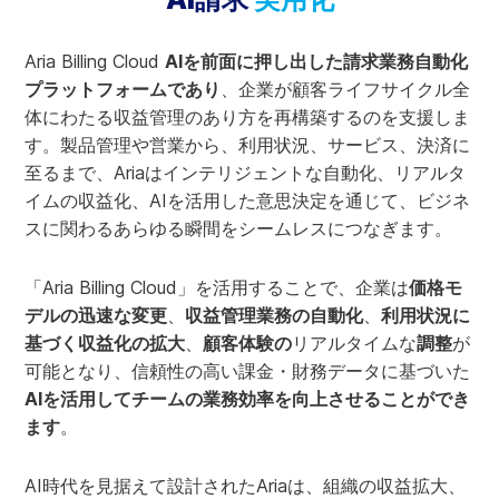
Aria Billing Cloud
AIを前面に押し出した請求業務自動化
プラットフォームであり
、企業が顧客ライフサイクル全
体にわたる収益管理のあり方を再構築するのを支援しま
す。製品管理や営業から、利用状況、サービス、決済に
至るまで、Ariaはインテリジェントな自動化、リアルタ
イムの収益化、AIを活用した意思決定を通じて、ビジネ
スに関わるあらゆる瞬間をシームレスにつなぎます。
「Aria Billing Cloud」を活用することで、企業は
価格モ
デルの迅速な変更
、
収益管理業務の自動化
、
利用状況に
基づく収益化の拡大
、
顧客体験の
リアルタイムな
調整
が
可能となり、信頼性の高い課金・財務データに基づいた
AIを活用してチームの業務効率を向上させることができ
ます
。
AI時代を見据えて設計されたAriaは、組織の収益拡大、