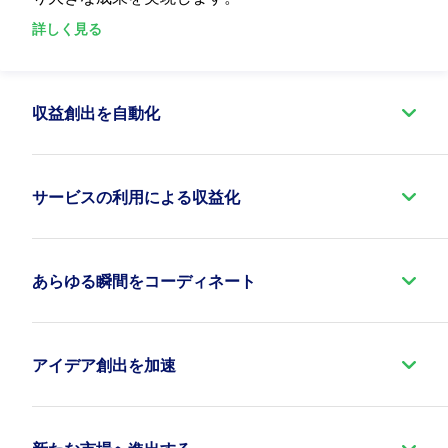
詳しく見る
収益創出を自動化
Aria は課金を自動化し、適格性や取引コンプライア
ンスから仮請求書の作成、支払い回収に至るまで、
あらゆるプロセスで手作業を削減します。Aria をコ
サービスの利用による収益化
ンプライアンスやビジネスプロセスのニーズに合わ
コストを顧客価値や利用状況に見合った、柔軟な従
せて設定できます。月末の高ストレスな課金処理か
量課金モデルを提供します。利用状況をリアルタイ
ら脱却し、常時稼働する継続的な課金・支払い管理
ムで可視化することで、企業は新サービスの立ち上
あらゆる瞬間をコーディネート
へ移行できます。
げを迅速化し、利用拡大に伴い収益を自然に拡大さ
Ariaは自律的なアーキテクチャを実現します。チャネ
せ、よりパーソナライズされた顧客体験を提供でき
ル、財務、レポート、リソース計画、パートナー、
るようになります。
サービス管理の各システムとリアルタイムで連携
アイデア創出を加速
し、複雑な階層構造にあるステークホルダー、顧
迅速な実験とイノベーションを実現するために設計
利用権限、割り当て量、残高、および使用量の上限
客、エンドユーザーに対し、課金や利用状況に関す
された、柔軟かつ低コストのプラットフォームを活
を通じて消費量をリアルタイムで管理し、予算超過
るあらゆる情報を常に最新の状態に保ち、収益を確