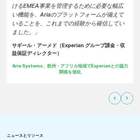
けるEMEA事業を管理するために必要な幅広
い機能を、Ariaのプラットフォームが備えて
いることを、これまでの経験から確信してい
ました。」
サギール・アーメド（Experian グループ課金・収
益保証ディレクター）
Aria Systems、欧州・アフリカ地域でExperianとの協力
関係を強化
次
前
の
の
ス
ス
ラ
ラ
イ
イ
ド
ド
へ
に
ニュースとリソース
戻