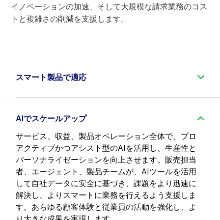
イノベーションの加速、そして大規模な請求業務のコス
トと複雑さの削減を支援します。
スマート製品で適応
Aria は、シンプルなサブスクリプションから複雑な
従量課金やバンドル製品まで、最も幅広いマネタイ
ズモデルを提供するだけでなく、適応型のオファー
AIでスケールアップ
によって柔軟性の高いエンタープライズ営業や顧客
サービス、収益、製品オペレーション全体で、プロ
によるセルフビルド製品をサポートします。これに
アクティブかつアシスト型のAIを活用し、生産性と
より、営業コストや大規模なカタログ管理の負担を
パーソナライゼーションを向上させます。販売担当
削減し、よりスマートで効率的な製品を実現しま
者、エージェント、製品チームが、AIツールを活用
す。
して自社データに安全に基づき、課題をより迅速に
解決し、よりスマートに業務を行えるよう支援しま
す。あらゆる顧客体験と従業員の活動を強化し、よ
り大きな成果を実現します。