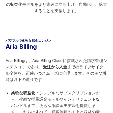
の収益化モデルをより迅速に立ち上げ、自動化し、拡大
することを支援します。
業界の拡張
業界固有の拡張機能、統合、および専門知識により、Aria
はお客様のビジネス環境において効率的かつ効果的にサー
パワフルで柔軟な課金エンジン
ビスを提供することができます。
Aria Billing
Aria Billingは、Aria Billing Cloudに搭載された請求管理シ
クラウドにとらわれない
ステム（
）であり、
受注から入金までの
ライフサイク
グローバルなプレゼンスとデータ主権を実現するため、ク
ル全体を、正確かつスムーズに管理します。その主な機
ラウドにとらわれません。デフォルトでは、AWS、
能は以下の通りです：
Azure、OCI、GCPでご利用いただけます。
柔軟な収益化
：シンプルなサブスクリプションか
ら、複雑な従量課金モデルやインテリジェントな
バンドルまで、あらゆる課金モデルを提供しま
自動アップデート
す。これらはすべて、顧客体験の向上と収益の最