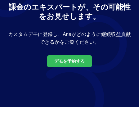
は
択
課金のエキスパートが、その可能性
選
す
をお見せします。
択
る
し
て
く
カスタムデモに登録し、Ariaがどのように継続収益貢献
だ
できるかをご覧ください。
さ
い
デモを予約する
ホ