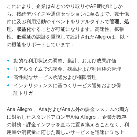
これにより、企業はAIとのやり取りやAPI呼び出しか
ら、接続デバイスや通信セッションに至るまで、数十億
件に及ぶ利用活動やイベントをリアルタイムで
管理、処
理、収益化
することが可能になります。高速性、拡張
性、低遅延の認証を重視して設計されたAllegroは、以下
の機能をサポートしています：
動的な利用状況の調整、集計、および成果評価
リアルタイムでの課金、残高および利用枠の管理
高性能なサービス承認および権限管理
インテリジェンスに基づくサービス通知および保
証トリガー
Aria Allegro 、AriaおよびAria以外の課金システムの両方
に対応したスタンドアロン型Aria Allegro 、企業が既存
の財務・課金インフラを直ちに置き換えることなく、利
用量や消費量に応じた新しいサービスを迅速に立ち上