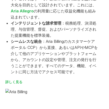
2ヶ月に1度の自動ソフトウェア・アップデートにより、ダ
大化を目的として設計されています。これには、
ウンタイムなしで最新の状態に保つことができます。
Aria Allegro
の利用量に応じた収益化機能も組み
込まれています。
インテリジェントな請求管理
：税務処理、決済処
理、与信管理、督促、およびパーソナライズされ
オペレーショナル・エクセレンス
た提案機能を標準装備。
卓越した操作性と堅牢性で知られ、安心感をお届けしま
シームレスな統合
：Aria Billingのカスタマーケア
す。
ポータル CCP）から直接、あるいはAPIやMCPを
介して他のアプリケーションやプラットフォーム
から、アカウントの設定や管理、注文の発行を行
うことができます。すべてのデータ、機能、イベ
マーケットリーダー
ントに同じ方法でアクセス可能です。
主要アナリストによる独自の評価で前年比トップランク。
詳しく見る
シンプルなライセンス
シンプルで価値ベースのSaaSライセンシングにより、コス