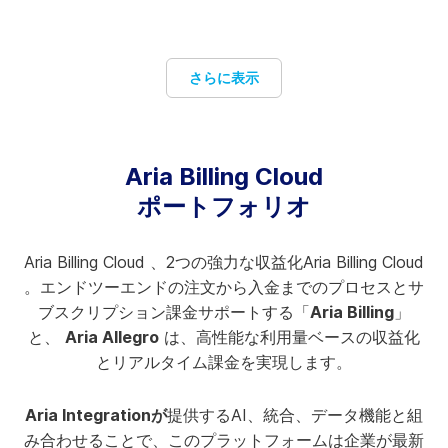
さらに表示
プライベート・スイート・オプション
Aria Billing Cloud
当社のプレミアムプライベートスイートオプションは、純
ポートフォリオ
粋なSaaSの利点と、お客様のデータソブリンニーズを満た
す地域におけるシングルテナントの安心感を兼ね備えてい
Aria Billing Cloud 、2つの強力な収益化Aria Billing Cloud
ます。
。エンドツーエンドの注文から入金までのプロセスとサ
ブスクリプション課金サポートする「
Aria Billing
」
と、
Aria Allegro
は、高性能な利用量ベースの収益化
とリアルタイム課金を実現します。
オープンAPI
オープンインテグレーションは、お客様のアーキテクチャ
Aria Integrationが
提供するAI、統合、データ機能と組
を補完し、統合することで、自律的なソリューションとデ
み合わせることで、このプラットフォームは企業が最新
ジタルビジネスの優位性を実現します。