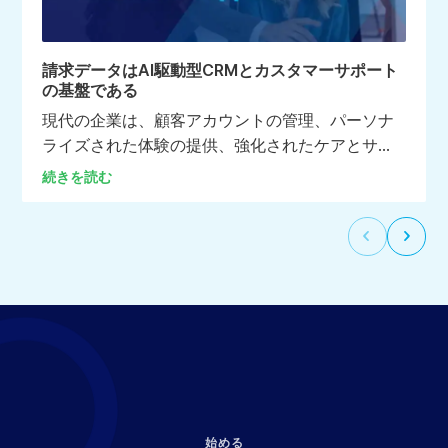
請求データはAI駆動型CRMとカスタマーサポート
の基盤である
現代の企業は、顧客アカウントの管理、パーソナ
ライズされた体験の提供、強化されたケアとサポ
ートの実現、そして情報に基づいたビジネス判断
続きを読む
の推進において、CRMプラットフォームに大きく
依存しています。実際、CRMシステムは組織の中
前
次
枢とみなされることが少なくありません。
の
の
ス
ス
ラ
ラ
イ
イ
ド
ド
へ
に
移
進
動
む
す
に
る
は
に
選
始める