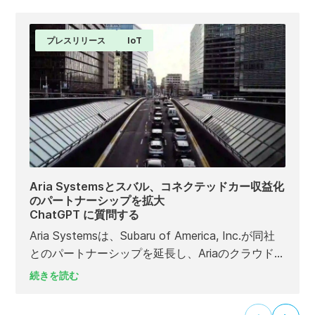
プレスリリース
IoT
Aria Systemsとスバル、コネクテッドカー収益化
のパートナーシップを拡大
ChatGPT に質問する
Aria Systemsは、Subaru of America, Inc.が同社
とのパートナーシップを延長し、Ariaのクラウド
型課金・収益化プラットフォームの活用範囲を拡
続きを読む
大する計画を発表しました。これにより、スバル
の車載コネクティビティプラットフォーム