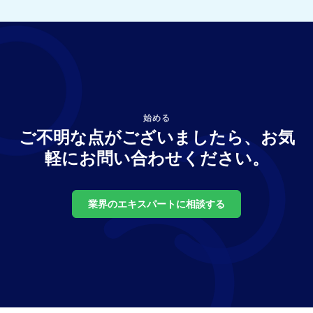
ス
ス
た。」
ラ
ラ
イ
イ
ド
ド
へ
に
移
進
動
む
す
に
る
は
に
選
始める
は
択
ご不明な点がございましたら、お気
選
す
軽にお問い合わせください。
択
る
し
て
く
業界のエキスパートに相談する
だ
さ
い