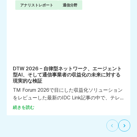
アナリストレポート
通信分野
DTW 2026 – 自律型ネットワーク、エージェント
型AI、そして通信事業者の収益化の未来に対する
現実的な検証
TM Forum 2026で目にした収益化ソリューション
をレビューした最新のIDC Link記事の中で、テレ
コム・オペレーション＆モネタイゼーション担当
続きを読む
リサーチ・マネージャーのクリス・シルバーバー
グ氏は次のように述べている。「最も印象的だっ
前
次
たのは、Aria Systems ACE（Adaptive Charging
の
の
Engine）の発表とデモンストレーションだっ