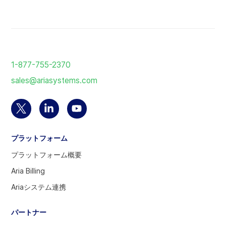
ホ
ー
1-877-755-2370
ム
sales@ariasystems.com
ペ
ー
ジ
Twitter
Linkedin
YouTube
に
ア
の
ア
戻
プラットフォーム
カ
ア
カ
る
ウ
カ
ウ
プラットフォーム概要
ン
ウ
ン
Aria Billing
ト
ン
ト
Ariaシステム連携
を
ト
を
選
へ
訪
パートナー
択
問