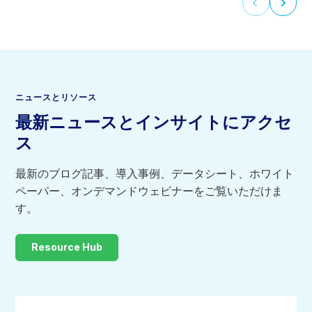
前
次
「SUBARU STARLINK®」を、さらなる車種に搭
の
の
載していく予定です。
ス
ス
ラ
ラ
イ
イ
ド
ド
へ
に
移
進
ニュースとリソース
動
む
最新ニュースとインサイトにアクセ
す
に
る
は
ス
に
選
は
択
選
す
最新のブログ記事、導入事例、データシート、ホワイト
択
る
ペーパー、オンデマンドウェビナーをご覧いただけま
し
す。
て
く
だ
さ
Resource Hub
い