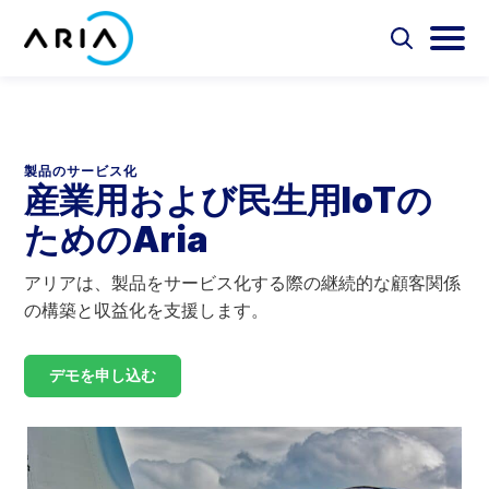
コ
ン
選
選
択
択
テ
ホ
し
し
選
ン
ー
て
て
択
ツ
検
メ
し
ム
Aria Billing Cloud
索
イ
て
へ
ペ
フ
ン
検
製品のサービス化
ス
ォ
メ
ー
索
産業用および民生用IoTの
ソリューション
キ
ー
ニ
ジ
ム
ュ
ためのAria
ッ
に
を
ー
プ
パートナー
切
を
戻
り
切
アリアは、製品をサービス化する際の継続的な顧客関係
る
替
り
の構築と収益化を支援します。
リソース
え
替
え
デモを申し込む
会社概要
お問い合わせ